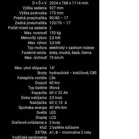
D × Š × V
2024 x 788 x 1114 mm
Výška sedenia
927 mm
Výška podvozka
173 mm
Predná pneumatika
90/80 – 17
Zadná pneumatika
120/70 – 17
Počet miest na sedenie
2
Max. nosnosť
155 kg
Menovitý výkon
2,5 kW
Max. výkon
3,5 kW
Typ motora
elektrický v zadnom kolese
Farebné verzie
biela, modrá, šedá, čierna
Max. rýchlosť
75 km/h
Max. uhol stúpania
14°
Brzdy
hydraulické – kotúčové, CBS
Kategória vozidla
L3e
Dojazd
60 km
Typ batérie
lítiová
Kapacita
60 V 32 Ah
Doba nabíjania
3,5 hod.
Nabíjačka
60 V, 10 A
Spotreba energie
40 Wh/km
Svetlá
LED
Displej
LCD
Diaľkové ovládanie a
2 kusy
kľúč
2 batérie súčasne
EXTRA
A1, B – minimálne 2 roky
Vodičské oprávnenie