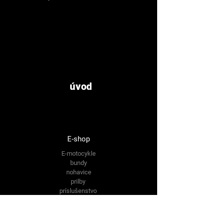
úvod
E-shop
E-motocykle
bundy
nohavice
prilby
príslušenstvo
výpredaj