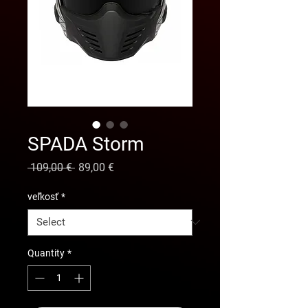
SPADA Storm
Regular
Sale
 109,00 € 
89,00 €
Price
Price
veľkosť
*
Quantity
*