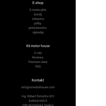
E-shop
E-motocykle
bundy
nohavice
prilby
príslušenstvo
výpredaj
RS motor house
O nás
Reviews
Premium Area
FAQ
Kontakt
info@rsmotorhouse.com
Ing. Róbert Šimočko IDV
Svitská 643/3
059 34 Spišská Teplica