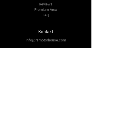
Reviews
Premium Area
FAQ
Kontakt
info@rsmotorhouse.com
Ing. Róbert Šimočko IDV
Svitská 643/3
059 34 Spišská Teplica
Tel:
+421 948 768 991
Sledujte nás
Facebook
Instagram