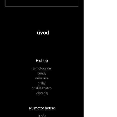
úvod
E-shop
E-motocykle
bundy
nohavice
prilby
príslušenstvo
výpredaj
RS motor house
O nás