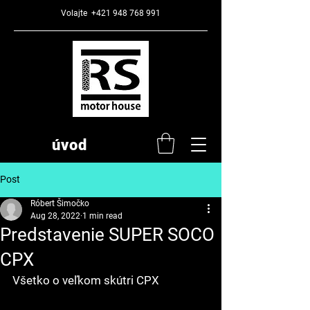
Volajte
+421 948 768 991
úvod
Post
Róbert Šimočko
Aug 28, 2022
1 min read
Predstavenie SUPER SOCO
CPX
Všetko o veľkom skútri CPX