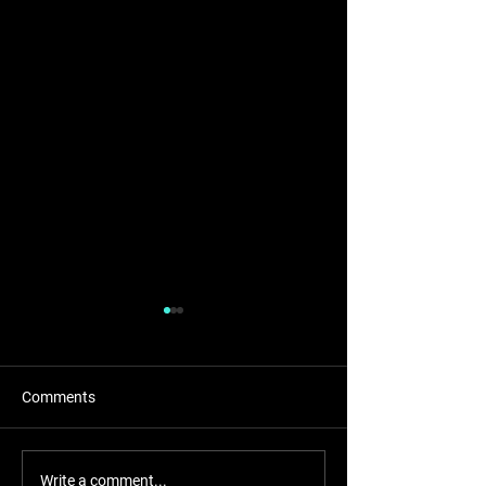
Comments
Novinky pre 2023
Nový TC Wander
Write a comment...